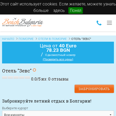
Этот сайт использует cookies. Если желаете, можете узнать
больше
здесь
Понял
НАЧАЛО
ПОМОРИЕ
ОТЕЛИ В ПОМОРИЕ
ОТЕЛЬ "ЗЕВС"
Цена от
40 Euro
78.23 BGN
/
Одноместный номер
(Проверить все цены)
Отель "Зевс"
0.0
/
5
из:
0
отзывы
ЗАБРОНИРОВАТЬ
Забронируйте летний отдых в Болгарии!
Выберите курорт