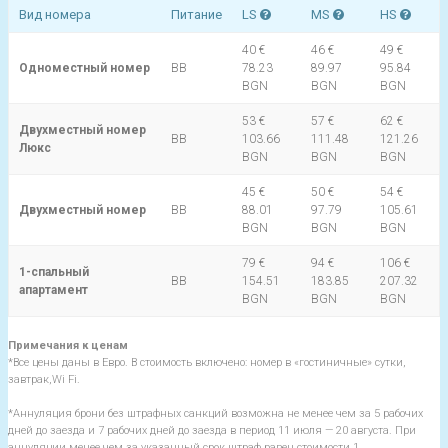
Вид номера
Питание
LS
MS
HS
40 €
46 €
49 €
Одноместный номер
BB
78.23
89.97
95.84
BGN
BGN
BGN
53 €
57 €
62 €
Двухместный номер
BB
103.66
111.48
121.26
Люкс
BGN
BGN
BGN
45 €
50 €
54 €
Двухместный номер
BB
88.01
97.79
105.61
BGN
BGN
BGN
79 €
94 €
106 €
1-спальный
BB
154.51
183.85
207.32
апартамент
BGN
BGN
BGN
Примечания к ценам
*Все цены даны в Евро. В стоимость включено: номер в «гостиничные» сутки,
завтрак,Wi Fi.
*Аннуляция брони без штрафных санкций возможна не менее чем за 5 рабочих
дней до заезда и 7 рабочих дней до заезда в период 11 июля — 20 августа. При
аннуляции менее чем за указанный срок штраф равен стоимости 1