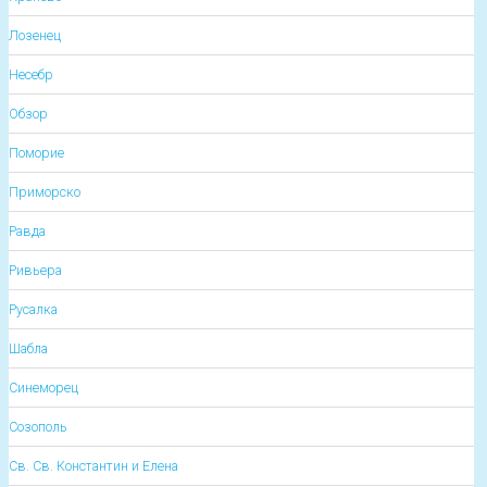
Лозенец
Несебр
Обзор
Поморие
Приморско
Равда
Ривьера
Русалка
Шабла
Синеморец
Созополь
Св. Св. Константин и Елена