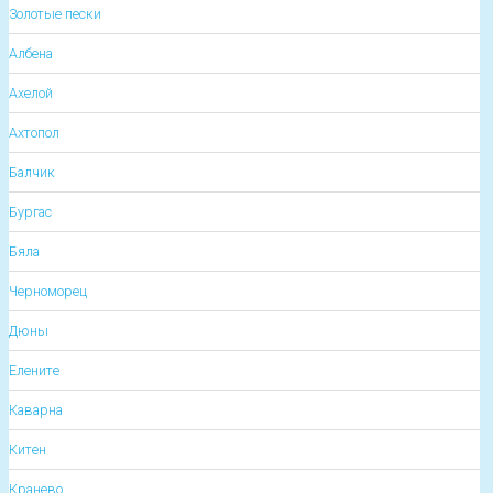
Золотые пески
Албена
Ахелой
Ахтопол
Балчик
Бургас
Бяла
Черноморец
Дюны
Елените
Каварна
Китен
Кранево