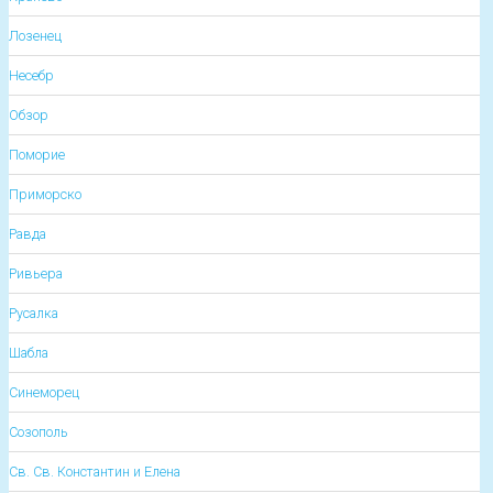
Лозенец
Несебр
Обзор
Поморие
Приморско
Равда
Ривьера
Русалка
Шабла
Синеморец
Созополь
Св. Св. Константин и Елена