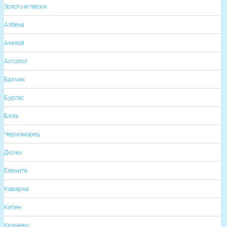
Золотые пески
Албена
Ахелой
Ахтопол
Балчик
Бургас
Бяла
Черноморец
Дюны
Елените
Каварна
Китен
Кранево