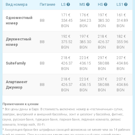
Вид номера
Питание
LS
MS
HS
LS1
171 €
176 €
197 €
161 €
Одноместный
BB
334.45
344.23
385.30
314.89
номер
BGN
BGN
BGN
BGN
192 €
197 €
218 €
182 €
Двухместный
BB
375.52
385.30
426.37
355.96
номер
BGN
BGN
BGN
BGN
218 €
223 €
297 €
207 €
SuiteFamily
BB
426.37
436.15
580.88
404.86
BGN
BGN
BGN
BGN
218 €
223 €
297 €
207 €
Апартамент
BB
426.37
436.15
580.88
404.86
Джуниор
BGN
BGN
BGN
BGN
Примечания к ценам
* Все цены даны в Евро. В стоимость включено: номер в «гостиничные» сутки,
завтрак, внутрений и внешний бассейны, зонт и шезлонг у бассейна, фитнес,
сауна, русская баня, турецкая баня, парная баня, ледяная комната, релакс
комната, kneipp walk, Wi-Fi.
* Аннуляция брони без штрафных санкций возможна не менее чем за 14 рабочих
дней до заезда. При аннуляции менее чем за указанный срок штраф равен