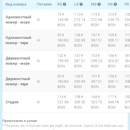
Вид номера
Питание
RS
LS
MS
HS
PS
75 €
110 €
114 €
120 €
135
Одноместный
AI
146.69
215.14
222.96
234.70
26
номер - море
BGN
BGN
BGN
BGN
BG
95 €
136 €
147 €
156 €
173
Одноместный
AI
185.80
265.99
287.51
305.11
33
номер - парк
BGN
BGN
BGN
BGN
BG
102 €
147 €
153 €
166 €
181
Двухместный
AI
199.49
287.51
299.24
324.67
35
номер - море
BGN
BGN
BGN
BGN
BG
95 €
136 €
147 €
156 €
173
Двухместный
AI
185.80
265.99
287.51
305.11
33
номер - парк
BGN
BGN
BGN
BGN
BG
114 €
158 €
164 €
177 €
192
Студия
AI
222.96
309.02
320.76
346.18
37
BGN
BGN
BGN
BGN
BG
Примечания к ценам
* The prices are in Euro per room per night, all inclusive. Guests of the hotel can use