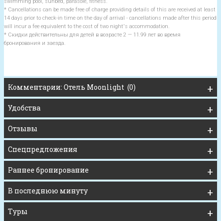
swimming pool, sunbed, parasole, fitness.
* Cancellations can be made free of charge providing details of this are received at least
14 days prior to check-in time on the day of arrival - cancellations made after this period
will incur a fee equivalent to the cost of two night's accommodation.
* Скидки действительны для детей в возрасте 2 — 11.99 лет во время
бронирования и заезда.
Комментарии: Отель Moonlight (0)
Удобства
Отзывы
Спецпредложения
Раннее бронирование
В последнюю минуту
Туры