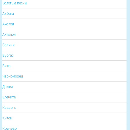
Золотые пески
Албена
Ахелой
Ахтопол
Балчик
Бургас
Бяла
Черноморец
Дюны
Елените
Каварна
Китен
Кранево