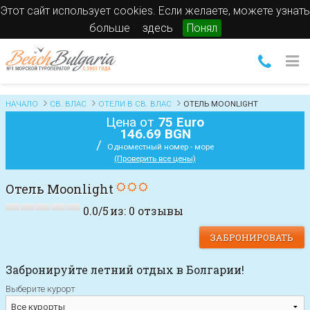
Этот сайт использует cookies. Если желаете, можете узнать
больше
здесь
Понял
НАЧАЛО
СВ. ВЛАС
ОТЕЛИ В СВ. ВЛАС
ОТЕЛЬ MOONLIGHT
Цена от
75 Euro
146.69 BGN
/
Одноместный номер - море
(Проверить все цены)
Отель Moonlight
0.0
/
5
из:
0
отзывы
ЗАБРОНИРОВАТЬ
Забронируйте летний отдых в Болгарии!
Выберите курорт