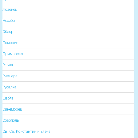
Лозенец
Несебр
Обзор
Поморие
Приморско
Равда
Ривьера
Русалка
Шабла
Синеморец
Созополь
Св. Св. Константин и Елена