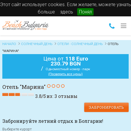
Этот сайт использует cookies. Если желаете, можете узнать
больше
здесь
Понял
НАЧАЛО
СОЛНЕЧНЫЙ ДЕНЬ
ОТЕЛИ - СОЛНЕЧНЫЙ ДЕНЬ
ОТЕЛЬ
"МАРИНА"
Цена от
118 Euro
230.79 BGN
/
Одноместный номер - парк
(Проверить все цены)
Отель "Марина"
3.8
/
5
из:
3
отзывы
ЗАБРОНИРОВАТЬ
Забронируйте летний отдых в Болгарии!
Выберите курорт