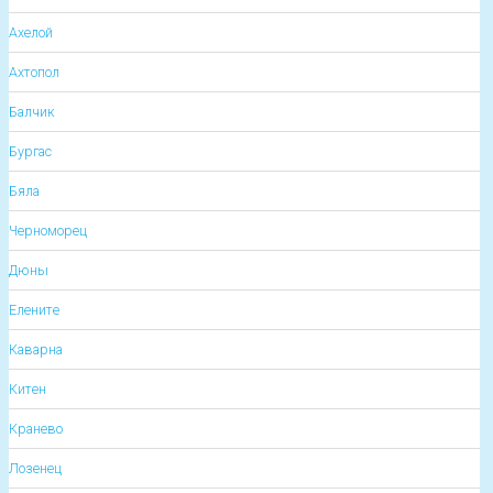
Ахелой
Ахтопол
Балчик
Бургас
Бяла
Черноморец
Дюны
Елените
Каварна
Китен
Кранево
Лозенец