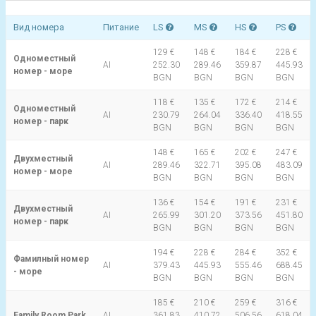
Вид номера
Питание
LS
MS
HS
PS
129 €
148 €
184 €
228 €
Одноместный
AI
252.30
289.46
359.87
445.93
номер - море
BGN
BGN
BGN
BGN
118 €
135 €
172 €
214 €
Одноместный
AI
230.79
264.04
336.40
418.55
номер - парк
BGN
BGN
BGN
BGN
148 €
165 €
202 €
247 €
Двухместный
AI
289.46
322.71
395.08
483.09
номер - море
BGN
BGN
BGN
BGN
136 €
154 €
191 €
231 €
Двухместный
AI
265.99
301.20
373.56
451.80
номер - парк
BGN
BGN
BGN
BGN
194 €
228 €
284 €
352 €
Фамилный номер
AI
379.43
445.93
555.46
688.45
- море
BGN
BGN
BGN
BGN
185 €
210 €
259 €
316 €
Family Room Park
AI
361.83
410.72
506.56
618.04