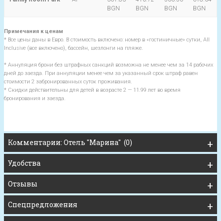
BGN
BGN
BGN
BGN
Примечания к ценам
* Все цены даны в Евро. В стоимость включено: номер в «гостиничные» сутки, All
Inclusive (все включено), бассейн, шезлонги на пляже.
* Аннуляция брони без штрафных санкций возможна не менее чем за 14 рабочих
дней до заезда. При аннуляции менее чем за указанный срок штраф равен
стоимости 2 забронированных суток проживания.
* Скидки действительны для детей в возрасте 2 — 11.99 лет во время
бронирования и заезда.
Комментарии: Отель "Марина" (0)
Удобства
Отзывы
Спецпредложения