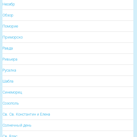
Несебр
Обзор
Поморие
Приморско
Равда
Ривьера
Русалка
Шабла
Синеморец
Созополь
Св. Св. Константин и Елена
Солнечный день
Св. Влас