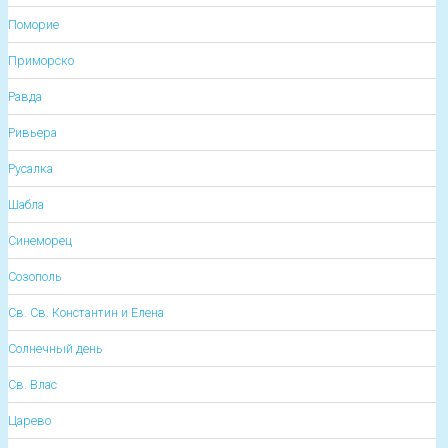
Поморие
Приморско
Равда
Ривьера
Русалка
Шабла
Синеморец
Созополь
Св. Св. Константин и Елена
Солнечный день
Св. Влас
Царево