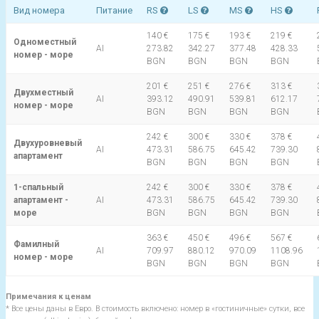
Вид номера
Питание
RS
LS
MS
HS
140 €
175 €
193 €
219 €
Одноместный
AI
273.82
342.27
377.48
428.33
номер - море
BGN
BGN
BGN
BGN
201 €
251 €
276 €
313 €
Двухместный
AI
393.12
490.91
539.81
612.17
номер - море
BGN
BGN
BGN
BGN
242 €
300 €
330 €
378 €
Двухуровневый
AI
473.31
586.75
645.42
739.30
апартамент
BGN
BGN
BGN
BGN
1-спальный
242 €
300 €
330 €
378 €
апартамент -
AI
473.31
586.75
645.42
739.30
море
BGN
BGN
BGN
BGN
363 €
450 €
496 €
567 €
Фамилный
AI
709.97
880.12
970.09
1108.96
номер - море
BGN
BGN
BGN
BGN
Примечания к ценам
* Все цены даны в Евро. В стоимость включено: номер в «гостиничные» сутки, все