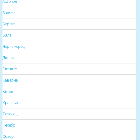
Ахтопол
Балчик
Бургас
Бяла
Черноморец
Дюны
Елените
Каварна
Китен
Кранево
Лозенец
Несебр
Обзор