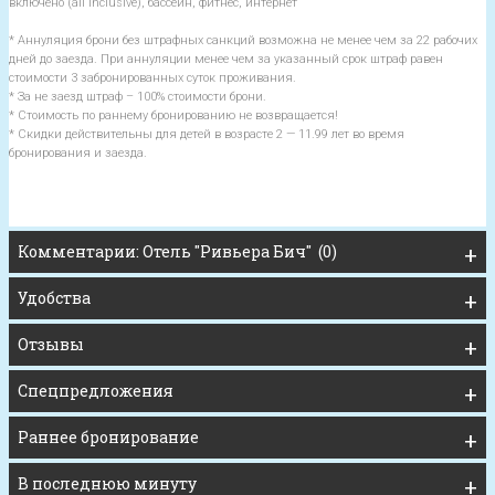
включено (all inclusive), бассейн, фитнес, интернет
* Аннуляция брони без штрафных санкций возможна не менее чем за 22 рабочих
дней до заезда. При аннуляции менее чем за указанный срок штраф равен
стоимости 3 забронированных суток проживания.
*
За не заезд штраф – 100% стоимости брони.
* Стоимость по раннему бронированию не возвращается!
* Скидки действительны для детей в возрасте 2 — 11.99 лет во время
бронирования и заезда.
Комментарии: Отель "Ривьера Бич" (0)
Удобства
Отзывы
Спецпредложения
Раннее бронирование
В последнюю минуту