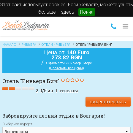
Этот сайт использует cookies. Если желаете, можете узнать
больше
здесь
Понял
НАЧАЛО
РИВЬЕРА
ОТЕЛИ - РИВЬЕРА
ОТЕЛЬ "РИВЬЕРА БИЧ"
Цена от
140 Euro
273.82 BGN
/
Одноместный номер - море
(Проверить все цены)
Отель "Ривьера Бич"
2.0
/
5
из:
1
отзывы
ЗАБРОНИРОВАТЬ
Забронируйте летний отдых в Болгарии!
Выберите курорт