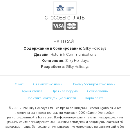
СПОСОБЫ ОПЛАТЫ
НАШ САЙТ
Содержание и бронирование:
Silky Holidays
Дизайн:
Hotdrink Communications
Концепция:
Silky Holidays
Разработка:
Silky Holidays
О нас
Свяжитесь с нами
Почему бронировать с нами
Архив отелей
Правила форума
Cookie-файлы
Политика конфиденциальности
Карта сайта
© 2001-2026 Silky Holidays Ltd. Все права защищены. BeachBulgaria.ru и все
логотипы являются торговыми марками ООО «Силки Холидейс»,
регистрированной в Болгарии. Все фотоматериалы и тексты, находящиеся на
данном сайте принадлежат ООО «Силки Холидейс» и защищены законом об
авторском праве. Запрещается использование материалов на данном сайте без