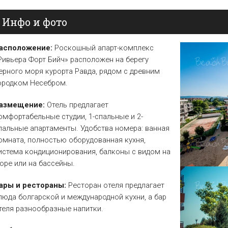
Елена
Св. Св. Константин и
Отели в Св. Влас
Инфо и фото
Елена
Отели в Варне
асположение:
Роскошный апарт-комплекс
Ривьера Форт Бийч» расположен на берегу
ерного моря курорта Равда, рядом с древним
ородком Несебром.
азмещение:
Отель предлагает
омфортабельные студии, 1-спальные и 2-
пальные апартаменты. Удобства номера: ванная
омната, полностью оборудованная кухня,
истема кондиционирования, балконы с видом на
оре или на бассейны.
ары и рестораны:
Ресторан отеля предлагает
люда болгарской и международной кухни, а бар
теля разнообразные напитки.