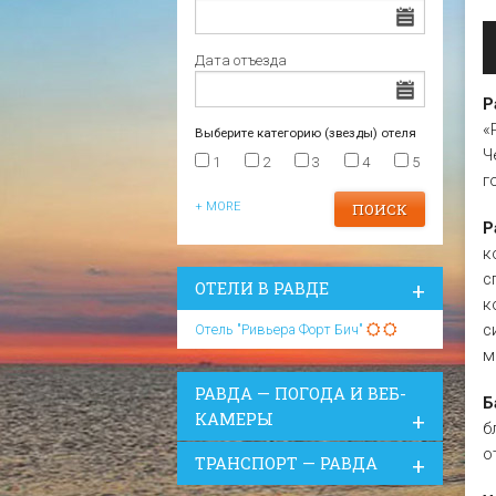
Царево
Варна
Отели в Царево
Дата отъезда
Р
«
Выберите категорию (звезды) отеля
Ч
1
2
3
4
5
г
+ MORE
Р
к
с
ОТЕЛИ В РАВДЕ
к
с
Отель "Ривьера Форт Бич"
м
РАВДА — ПОГОДА И ВЕБ-
Б
КАМЕРЫ
б
о
ТРАНСПОРТ — РАВДА