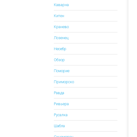
Каварна
Китен
Кранево
Лозенец
Несебр
Обзор
Поморие
Приморско
Равда
Ривьера
Русалка
Шабла
Синеморец