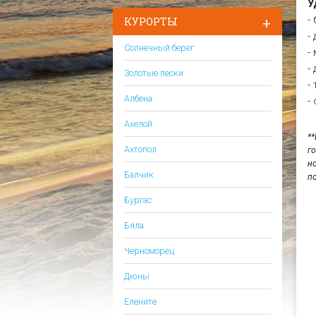
У
-
КУРОРТЫ
-
Солнечный берег
-
-
Золотые пески
-
Албена
-
Ахелой
*
Ахтопол
г
н
Балчик
п
Бургас
Бяла
Черноморец
Дюны
Елените