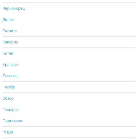
Черноморец
Дюны
Елените
Каварна
Китен
Кранево
Лозенец
Несебр
Обзор
Поморие
Приморско
Равда