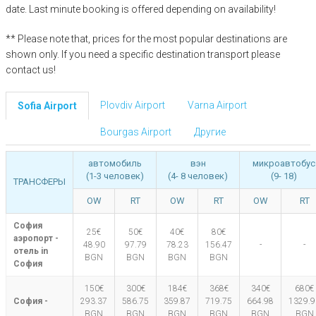
date. Last minute booking is offered depending on availability!
** Please note that, prices for the most popular destinations are
shown only. If you need a specific destination transport please
contact us!
Plovdiv Airport
Varna Airport
Sofia Airport
Bourgas Airport
Другие
автомобиль
вэн
микроавтобус
(1-3 человек)
(4- 8 человек)
(9- 18)
ТРАНСФЕРЫ
OW
RT
OW
RT
OW
RT
София
25€
50€
40€
80€
аэропорт -
48.90
97.79
78.23
156.47
-
-
отель in
BGN
BGN
BGN
BGN
София
150€
300€
184€
368€
340€
680€
София -
293.37
586.75
359.87
719.75
664.98
1329.9
BGN
BGN
BGN
BGN
BGN
BGN