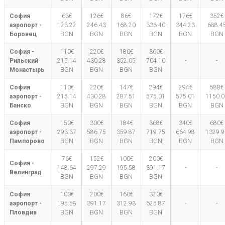
София
63€
126€
86€
172€
176€
352€
аэропорт -
123.22
246.43
168.20
336.40
344.23
688.4
Боровец
BGN
BGN
BGN
BGN
BGN
BGN
София -
110€
220€
180€
360€
Рильский
215.14
430.28
352.05
704.10
-
-
Монастырь
BGN
BGN
BGN
BGN
София
110€
220€
147€
294€
294€
588€
аэропорт -
215.14
430.28
287.51
575.01
575.01
1150.0
Банско
BGN
BGN
BGN
BGN
BGN
BGN
София
150€
300€
184€
368€
340€
680€
аэропорт -
293.37
586.75
359.87
719.75
664.98
1329.9
Пампорово
BGN
BGN
BGN
BGN
BGN
BGN
76€
152€
100€
200€
София -
148.64
297.29
195.58
391.17
-
-
Велинград
BGN
BGN
BGN
BGN
София
100€
200€
160€
320€
аэропорт -
195.58
391.17
312.93
625.87
-
-
Пловдив
BGN
BGN
BGN
BGN