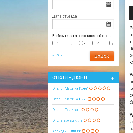
Царево
Варна
Отели в Царево
Дата отъезда
Р
н
Выберите категорию (звезды) отеля
т
1
2
3
4
5
н
в
+ MORE
к
У
ОТЕЛИ - ДЮНИ
э
о
Отель "Марина Роял"
о
Отель "Марина Бич"
б
Отель "Пеликан"
У
Отель Бельвилль
к
с
Холидей Вилидж