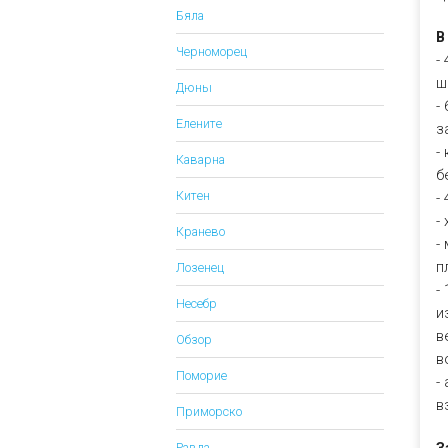
Бяла
В
Черноморец
-
ш
Дюны
-
Елените
з
-
Каварна
б
Китен
-
-
Кранево
-
п
Лозенец
-
Несебр
и
в
Обзор
в
Поморие
-
в
Приморско
Равда