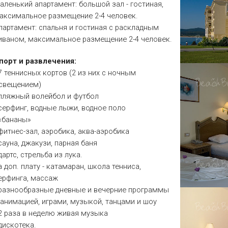
аленький апартамент: большой зал - гостиная,
аксимальное размещение 2-4 человек.
партамент: спальня и гостиная с раскладным
иваном, максимальное размещение 2-4 человек.
порт и развлечения:
 7 теннисных кортов (2 из них с ночным
свещением)
 пляжный волейбол и футбол
 серфинг, водные лыжи, водное поло
 «бананы»
 фитнес-зал, аэробика, аква-аэробика
 сауна, джакузи, парная баня
 дартс, стрельба из лука.
а доп. плату - катамаран, школа тенниса,
ерфинга, массаж
 разнообразные дневные и вечерние программы
 анимацией, играми, музыкой, танцами и шоу
 2 раза в неделю живая музыка
 дискотека.