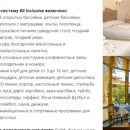
 систему All Inclusive включено:
 4 открытых бассейна, детские бассейны,
езлонги с матрацами, зонты, полотенца;
 6-разовое питание (шведский стол); поздний
автрак, поздний ужин;
 кофе, болгарские алкогольные и
езалкогольные напитки;
 4 основных ресторана конферентные залы;
 холодильник в номере;
 мини клуб для детей от 3 до 16 лет; детские
лощадки, детская анимация, детские дискотеки;
 10 теннис кортов, настольный теннис, стрельба
з лука, дартс аэробика, аква-аэробика, тай-бо,
елосипеды, серфинг, боча пляжный футбол и
олейбол, сауна, джакузи;
 анимационные и спортивные программы для
зрослых.