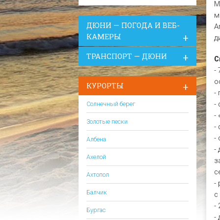
М
м
ДЮНИ — ПОГОДА И ВЕБ-
А
КАМЕРЫ
д
ТРАНСПОРТ — ДЮНИ
С
-
о
КУРОРТЫ
-
-
Солнечный берег
-
Золотые пески
-
-
Албена
-
Ахелой
з
с
Ахтопол
-
Балчик
с
-
Бургас
-