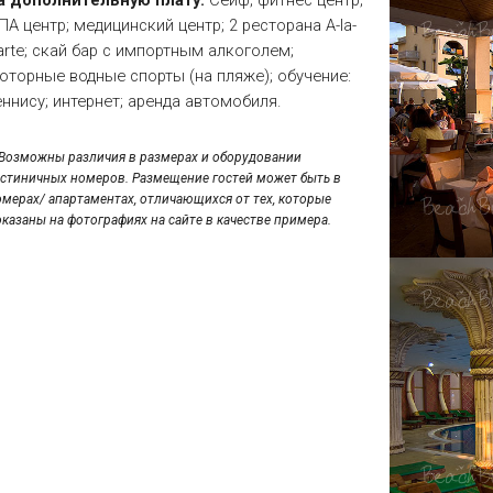
а дополнительную плату:
Сейф; фитнес центр;
ПА центр; медицинский центр; 2 ресторана A-la-
arte; скай бар с импортным алкоголем;
оторные водные спорты (на пляже); обучение:
еннису; интернет; аренда автомобиля.
*Возможны различия в размерах и оборудовании
остиничных номеров. Размещение гостей может быть в
омерах/ апартаментах, отличающихся от тех, которые
оказаны на фотографиях на сайте в качестве примера.