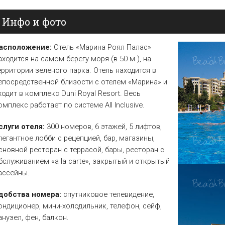
Елена
Св. Св. Константин и
Отели в Св. Влас
Инфо и фото
Елена
Отели в Варне
асположение:
Отель «Марина Роял Палас»
аходится на самом берегу моря (в 50 м.), на
ерритории зеленого парка. Отель находится в
епосредственной близости с отелем «Марина» и
ходит в комплекс Duni Royal Resort. Весь
омплекс работает по системе All Inclusive.
слуги отеля:
300 номеров, 6 этажей, 5 лифтов,
легантное лобби с рецепцией, бар, магазины,
сновной ресторан с террасой, бары, ресторан с
бслуживанием «a la carte», закрытый и открытый
ассейны.
добства номера:
спутниковое телевидение,
ондиционер, мини-холодильник, телефон, сейф,
анузел, фен, балкон.