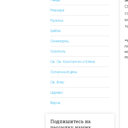
З
С
Ривьера
c
м
Русалка
т
Шабла
Синеморец
*
г
Созополь
н
п
Св. Св. Константин и Елена
Солнечный день
Св. Влас
Царево
Варна
Подпишитесь на
рассылку наших