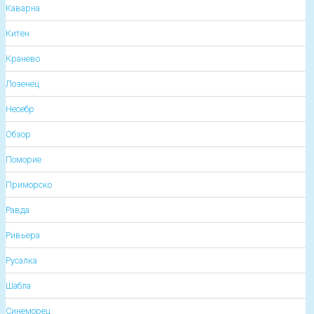
Каварна
Китен
Кранево
Лозенец
Несебр
Обзор
Поморие
Приморско
Равда
Ривьера
Русалка
Шабла
Синеморец