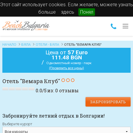
Этот сайт использует cookies. Если желаете, можете узнать
больше
здесь
Понял
НАЧАЛО
БЯЛА
ОТЕЛИ - БЯЛА
ОТЕЛЬ "ВЕМАРА КЛУБ"
Цена от
57 Euro
111.48 BGN
/
Одноместный номер - парк
(Проверить все цены)
Отель "Вемара Клуб"
0.0
/
5
из:
0
отзывы
ЗАБРОНИРОВАТЬ
Забронируйте летний отдых в Болгарии!
Выберите курорт