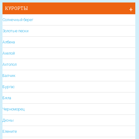
КУРОРТЫ
Солнечный берег
Золотые пески
Албена
Ахелой
Ахтопол
Балчик
Бургас
Бяла
Черноморец
Дюны
Елените