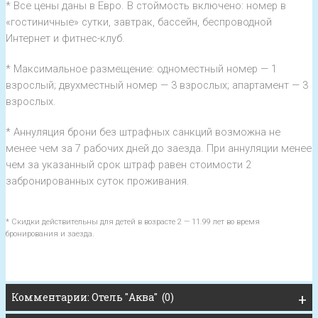
* Все цены даны в Евро. В стоймость включено: номер в
«гостиничные» сутки, завтрак, бассейн, беспроводной
Интернет и фитнес-клуб.
* Максимальное размещение: одноместный номер — 1
взрослый; двухместный номер — 3 взрослых; апартамент — 3
взрослых.
* Аннуляция брони без штрафных санкций возможна не
менее чем за 7 рабочих дней до заезда. При аннуляции менее
чем за указанный срок штраф равен стоимости 2
забронированных суток проживания.
* Скидки действительны для детей в возрасте 2 — 11.99 лет во время
бронирования и заезда.
Комментарии: Отель "Аква" (0)