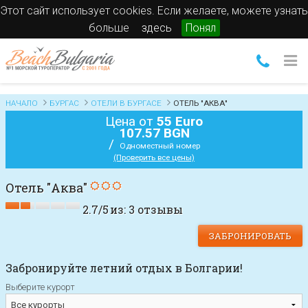
Этот сайт использует cookies. Если желаете, можете узнать
больше
здесь
Понял
НАЧАЛО
БУРГАС
ОТЕЛИ В БУРГАСЕ
ОТЕЛЬ "АКВА"
Цена от
55 Euro
107.57 BGN
/
Одноместный номер
(Проверить все цены)
Отель "Аква"
2.7
/
5
из:
3
отзывы
ЗАБРОНИРОВАТЬ
Забронируйте летний отдых в Болгарии!
Выберите курорт