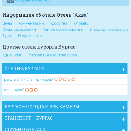
Отправить запрос
Информация об отеле Отель "Аква"
Цены
комментарии
Удобства
Отзывы
Спецпредложения
Раннее бронирование
В последнюю минуту
Туры
Инфо и фото
Другие отели курорта Бургас
Aqua Hotel
Primoretz Grand Hotel & Spa
ОТЕЛИ В БУРГАСЕ
Гранд отель и Спа "Приморец"
Отель "Аква"
БУРГАС — ПОГОДА И ВЕБ-КАМЕРЫ
ТРАНСПОРТ — БУРГАС
СТАТЬИ О БУРГАСЕ