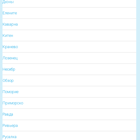
Дюны
Елените
Каварна
Китен
Кранево
Лозенец
Несебр
Обзор
Поморие
Приморско
Равда
Ривьера
Русалка