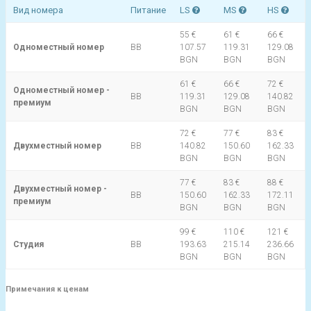
Вид номера
Питание
LS
MS
HS
55 €
61 €
66 €
Одноместный номер
BB
107.57
119.31
129.08
BGN
BGN
BGN
61 €
66 €
72 €
Одноместный номер -
BB
119.31
129.08
140.82
премиум
BGN
BGN
BGN
72 €
77 €
83 €
Двухместный номер
BB
140.82
150.60
162.33
BGN
BGN
BGN
77 €
83 €
88 €
Двухместный номер -
BB
150.60
162.33
172.11
премиум
BGN
BGN
BGN
99 €
110 €
121 €
Студия
BB
193.63
215.14
236.66
BGN
BGN
BGN
Примечания к ценам