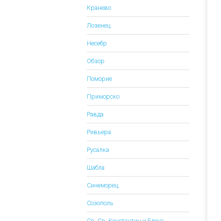
Кранево
Лозенец
Несебр
Обзор
Поморие
Приморско
Равда
Ривьера
Русалка
Шабла
Синеморец
Созополь
Св. Св. Константин и Елена