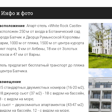
Елена
Св. Св. Константин и
Отели в Св. Влас
Елена
Инфо и фото
Отели в Варне
асположение
: Апарт-отель «White Rock Castle»
асположен 250 м от входа в Ботанический сад
орода Балчик и Дворца Румынсской Королевы
арии, 1000 м от пляжа, 1500 м от центра курорта
 яхт порта, 9 км от Албены, 18 км от Золотых
есков и 47 км от Варны.
тель предлагает бесплатный транспорт до пляжа
 центра Балчика.
азмещение
:
 15 стандартных двухместных номеров (16-20 м2);
 18 джуниор сьют (37 м2) - 18 с видом на бассейн,
8 - с видом на море;
 6 сьют – двухкомнатых апартаментов (43-47 м2)
 видом на бассейн, 12 - с видом на море;