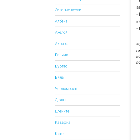
а
Золотые пески
•
к
Албена
•
Ахелой
Ахтопол
*
г
Балчик
н
п
Бургас
Бяла
Черноморец
Дюны
Елените
Каварна
Китен