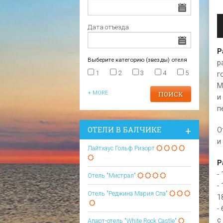
Царево
Варна
Отели в Царево
Дата отъезда
Р
Выберите категорию (звезды) отеля
р
1
2
3
4
5
г
М
+ MORE
и
п
OТЕЛИ В БАЛЧИКЕ
О
и
Лайтхаус Гольф Ризорт
Р
-
Отель "Мистрал"
-
Отель "Реджина Мария Спа"
1
-
с
Апарт-отель "White Rock Castle"