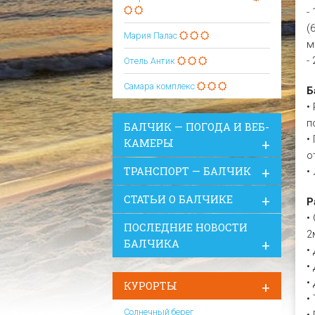
-
(
Мария Палас
м
-
Отель Антик
Самара комплекс
Б
•
п
БАЛЧИК — ПОГОДА И ВЕБ-
•
КАМЕРЫ
о
ТРАНСПОРТ — БАЛЧИК
•
СТАТЬИ О БАЛЧИКЕ
Р
•
ПОСЛЕДНИЕ НОВОСТИ
2
БАЛЧИКА
•
•
•
КУРОРТЫ
•
Солнечный берег
•