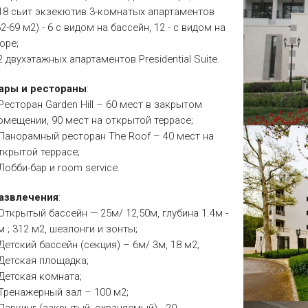
 18 сьит экзекютив 3-комнатых апартаментов
62-69 м2) - 6 с видом на бассейн, 12 - с видом на
оре;
 2 двухэтажных апартаментов Presidential Suite.
ары и рестораны
:
 Ресторан Garden Hill – 60 мест в закрытом
омещении, 90 мест на открытой террасе;
 Панорамный ресторан The Roof – 40 мест на
ткрытой террасе;
 Лобби-бар и room service.
азвлечения
:
 Открытый бассейн — 25м/ 12,50м, глубина 1.4м -
м ; 312 м2, шезлонги и зонты;
 Детский бассейн (секция) – 6м/ 3м, 18 м2;
 Детская площадка;
 Детская комната;
 Тренажерный зал – 100 м2;
 Паркинг (закрытый, охраняемый) - 20